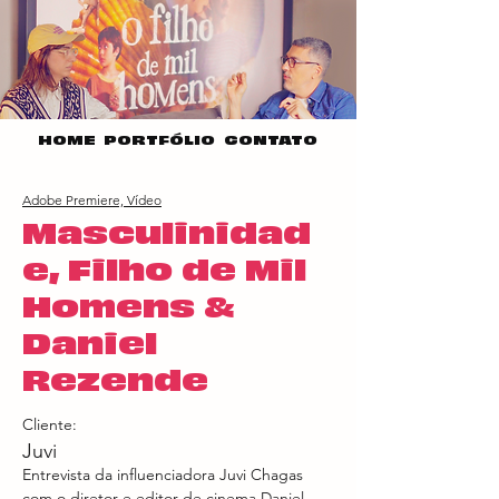
HOME
PORTFÓLIO
CONTATO
Adobe Premiere, Vídeo
Masculinidad
e, Filho de Mil
Homens &
Daniel
Rezende
Cliente:
Juvi
Entrevista da influenciadora Juvi Chagas 
com o diretor e editor de cinema Daniel 